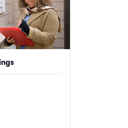
ings
Free