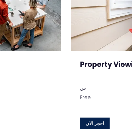
Property View
1 س
Free
19.99
دولار
أمريكي
احجز الآن